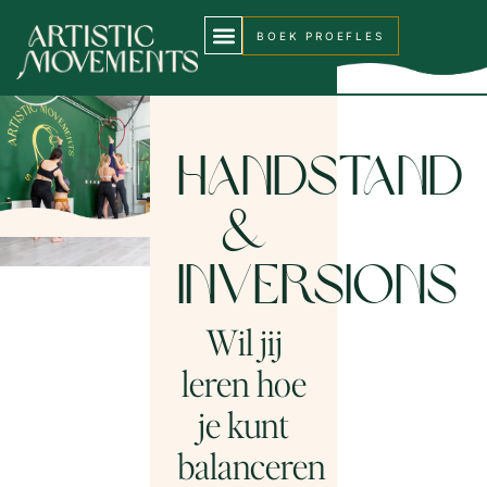
BOEK PROEFLES
Handstand
&
inversions
Wil jij
leren hoe
je kunt
balanceren