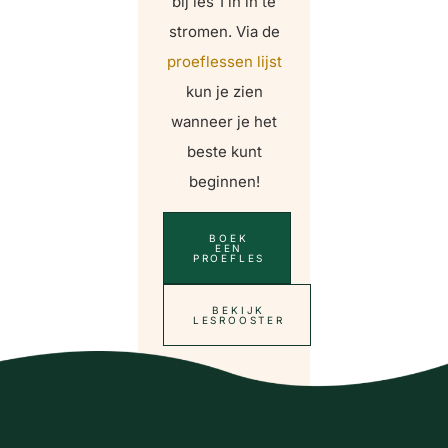
bij les 1 in in te
stromen. Via de
proeflessen lijst
kun je zien
wanneer je het
beste kunt
beginnen!
BOEK
EEN
PROEFLES
BEKIJK
LESROOSTER