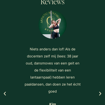
Reviews
miste
Niets anders dan lof! Als de
Erg f
ndere
docenten zelf mij (lees: 38 jaar
 Verder
oud, dansmoves van een geit en
ttend
de flexibiliteit van een
r is
lantaarnpaal) hebben leren
paaldansen, dan doen ze het écht
goed
Kim