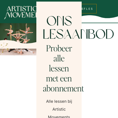
BOEK PROEFLES
Ons
Lesaanbod
Probeer
alle
lessen
met een
abonnement
Alle lessen bij
Artistic
Movements