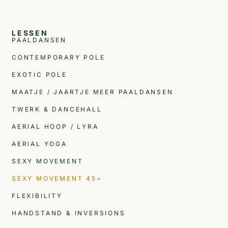
LESSEN
PAALDANSEN
CONTEMPORARY POLE
EXOTIC POLE
MAATJE / JAARTJE MEER PAALDANSEN
TWERK & DANCEHALL
AERIAL HOOP / LYRA
AERIAL YOGA
SEXY MOVEMENT
SEXY MOVEMENT 45+
FLEXIBILITY
HANDSTAND & INVERSIONS