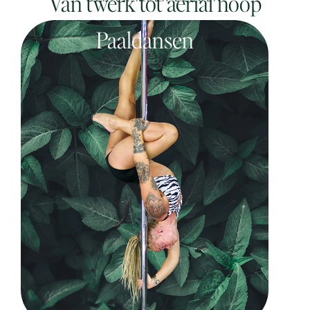
Van twerk tot aerial hoop
Paaldansen