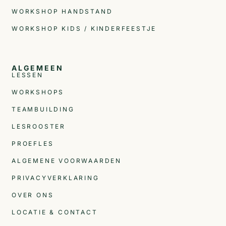
WORKSHOP HANDSTAND
WORKSHOP KIDS / KINDERFEESTJE
ALGEMEEN
LESSEN
WORKSHOPS
TEAMBUILDING
LESROOSTER
PROEFLES
ALGEMENE VOORWAARDEN
PRIVACYVERKLARING
OVER ONS
LOCATIE & CONTACT