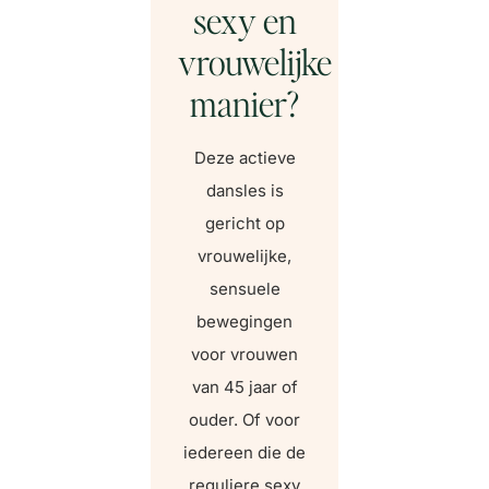
sexy en
vrouwelijke
manier?
Deze actieve
dansles is
gericht op
vrouwelijke,
sensuele
bewegingen
voor vrouwen
van 45 jaar of
ouder. Of voor
iedereen die de
reguliere sexy