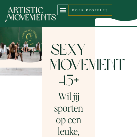
BOEK PROEFLES
Sexy
Movement
45+
Wil jij
sporten
op een
leuke,