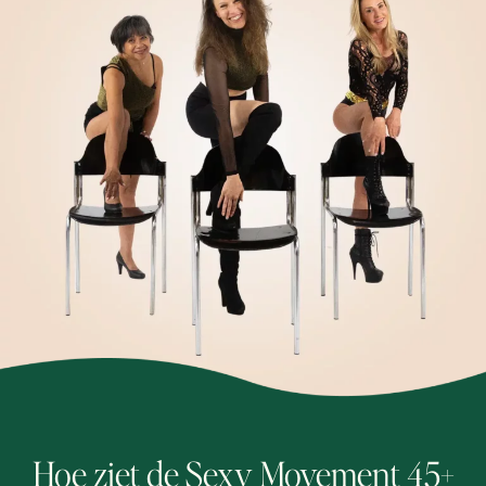
Hoe ziet de Sexy Movement 45+