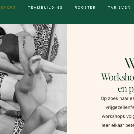
KSHOPS
TEAMBUILDING
ROOSTER
TARIEVEN
W
Workshop
en p
Op zoek naar ee
vrijgezellenf
workshops volge
leer elkaar bet