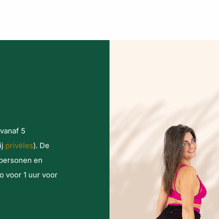
vanaf 5
ij
privéles
). De
l personen en
o voor 1 uur voor