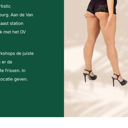
istic
urg. Aan de Van
aast station
k met het OV
rkshops de juiste
s er de
e frissen. In
ocatie geven.