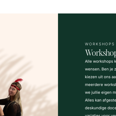
WORKSHOPS
Workshop
Alle workshops k
wensen. Ben je zo
kiezen uit ons 
meerdere works
we jullie eigen 
Alles kan afgest
deskundige doce
variaties voor v