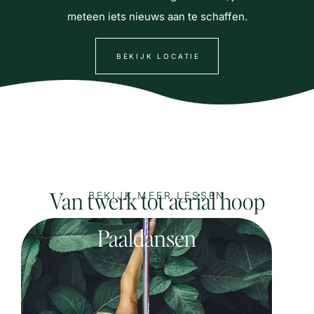
meteen iets nieuws aan te schaffen.
BEKIJK LOCATIE
Van twerk tot aerial hoop
BEKIJK MEER LESSEN
Paaldansen