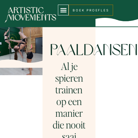
BOEK PROEFLES
Paaldansen
Al je
spieren
trainen
op een
manier
die nooit
saai