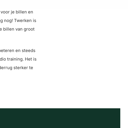
voor je billen en
ag nog! Twerken is
 billen van groot
rbeteren en steeds
io training. Het is
derrug sterker te