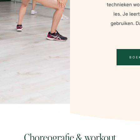
technieken wor
les. Je leer
gebruiken. D
BOE
Choreografie & workout